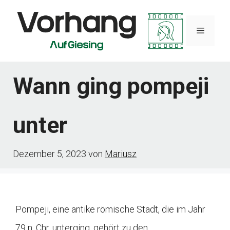
Zum
Inhalt
Menü
springen
Wann ging pompeji
unter
Dezember 5, 2023
von
Mariusz
Pompeji, eine antike römische Stadt, die im Jahr
79 n. Chr. unterging, gehört zu den